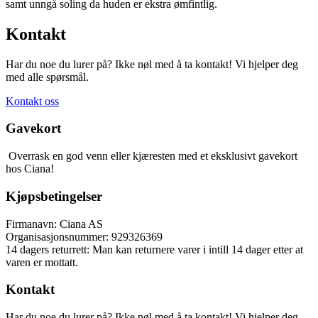
samt unngå soling da huden er ekstra ømfintlig.
Kontakt
Har du noe du lurer på? Ikke nøl med å ta kontakt! Vi hjelper deg
med alle spørsmål.
Kontakt oss
Gavekort
Overrask en god venn eller kjæresten med et eksklusivt gavekort
hos Ciana!
Kjøpsbetingelser
Firmanavn: Ciana AS
Organisasjonsnummer: 929326369
14 dagers returrett: Man kan returnere varer i intill 14 dager etter at
varen er mottatt.
Kontakt
Har du noe du lurer på? Ikke nøl med å ta kontakt! Vi hjelper deg