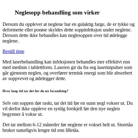
Neglesopp behandling som virker
Dersom du opplever at neglene har en gulaktig farge, de er tykke og
deformerte eller porøse skyldes dette soppinfeksjon under neglene.
Dersom dette ikke behandles kan neglesoppen over tid ødelegge
neglene.
Bestill time
Med laserbehandling kan infeksjonen behandles mer effektivt enn
med medisin i tablettform. Laseren gir da fra seg laserimpulser som
går gjennom neglen, og overfører termisk energi som blir absorbert
av soppvevet og ødelegger dette.
Hvor lang tid tar det før du ser forandring?
Selv om soppen dør raskt, tar det tid før en sunn negl vokser ut. Du
vil derfor ikke oppleve en synlig forskjell før den nye neglen
begynner å vokse ut.
Det tar mellom 6-12 måneder før neglene er vokset helt ut. Storetåa
bruker naturligvis lengre tid enn lilletåa.