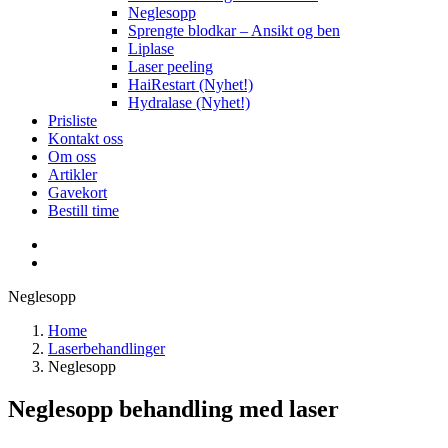
Neglesopp
Sprengte blodkar – Ansikt og ben
Liplase
Laser peeling
HaiRestart (Nyhet!)
Hydralase (Nyhet!)
Prisliste
Kontakt oss
Om oss
Artikler
Gavekort
Bestill time
Neglesopp
Home
Laserbehandlinger
Neglesopp
Neglesopp behandling med laser