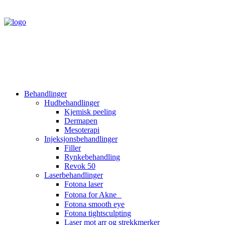
Behandlinger
Hudbehandlinger
Kjemisk peeling
Dermapen
Mesoterapi
Injeksjonsbehandlinger
Filler
Rynkebehandling
Revok 50
Laserbehandlinger
Fotona laser
Fotona for Akne
Fotona smooth eye
Fotona tightsculpting
Laser mot arr og strekkmerker