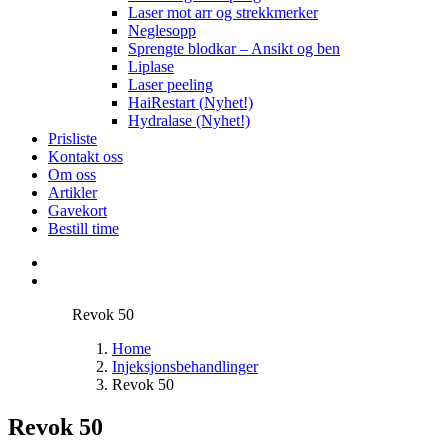
Laser mot arr og strekkmerker
Neglesopp
Sprengte blodkar – Ansikt og ben
Liplase
Laser peeling
HaiRestart (Nyhet!)
Hydralase (Nyhet!)
Prisliste
Kontakt oss
Om oss
Artikler
Gavekort
Bestill time
Revok 50
Home
Injeksjonsbehandlinger
Revok 50
Revok 50