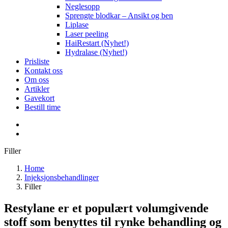
Neglesopp
Sprengte blodkar – Ansikt og ben
Liplase
Laser peeling
HaiRestart (Nyhet!)
Hydralase (Nyhet!)
Prisliste
Kontakt oss
Om oss
Artikler
Gavekort
Bestill time
Filler
Home
Injeksjonsbehandlinger
Filler
Restylane er et populært volumgivende
stoff som benyttes til rynke behandling og