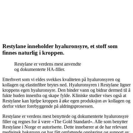
Restylane inneholder hyaluronsyre, et stoff som
finnes naturlig i kroppen.
Restylane er verdens mest anvendte
og dokumenterte HA-filler.
Etterhvert som vi eldes svekkes kvaliteten på hyaluronsyren og
kollagen og elastinfibre brytes ned. Hyaluronsyren i Restylane ligner
kroppens egen hyaluronsyre. Den binder vann og bidrar dermed til å
fukte huden innenfra og skape fylde. Kliniske studier vises også at
Restylane kan hjelpe kroppen å øke egen produksjon av kollagen og
derfor virker forebyggende på aldringsprosessen.
Restylane er verdens mest benyttede og dokumenterte hyaluronsyre
filler og regnes for å være «The Gold Standard». Alle som benytter
Restylane i Norge er autoriserte. Dette innebærer at de har relevant
medisinsk bakgrunn og har fått omfattende opplæring og support av