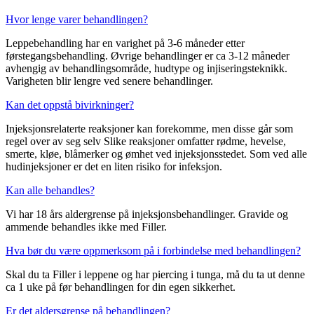
Hvor lenge varer behandlingen?
Leppebehandling har en varighet på 3-6 måneder etter
førstegangsbehandling. Øvrige behandlinger er ca 3-12 måneder
avhengig av behandlingsområde, hudtype og injiseringsteknikk.
Varigheten blir lengre ved senere behandlinger.
Kan det oppstå bivirkninger?
Injeksjonsrelaterte reaksjoner kan forekomme, men disse går som
regel over av seg selv Slike reaksjoner omfatter rødme, hevelse,
smerte, kløe, blåmerker og ømhet ved injeksjonsstedet. Som ved alle
hudinjeksjoner er det en liten risiko for infeksjon.
Kan alle behandles?
Vi har 18 års aldergrense på injeksjonsbehandlinger. Gravide og
ammende behandles ikke med Filler.
Hva bør du være oppmerksom på i forbindelse med behandlingen?
Skal du ta Filler i leppene og har piercing i tunga, må du ta ut denne
ca 1 uke på før behandlingen for din egen sikkerhet.
Er det aldersgrense på behandlingen?