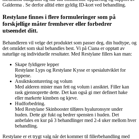
Galderma . Se derfor alltid etter gyldig ID-kort ved behandling.
Restylane finnes i flere formuleringer som på
forskjellige måter fremhever eller forbedrer
utseendet ditt.
Behandleren vil velge det produktet som passer deg, din hudtype, og
det området som skal behandles best. Vi på Ciana er opptatt av
naturlige og individuelle resultater. Med Restylane fillers kan man:
Skape fyldigere lepper
Restylane Lyps og Restylane Kysse er spesialutviklet for
leppene.
Ansiktskonturering og volum
Med alderen mister man fett og volum i ansiktet. Filler kan
rask gjennoprette dette. Det kan også gi mer definert hake
eller markerte kinnben og kjeve.
Hudforbedring.
Med Restylane Skinbooster tilføres hyaluronsyre under
huden. Dette gir fukt og bedrer spensten i huden. Det
anbefales en kur på 3 behandlinger med 2-4 uker mellom hver
behandling.
Restylane er et trygt valg når det kommer til fillerbehandling med