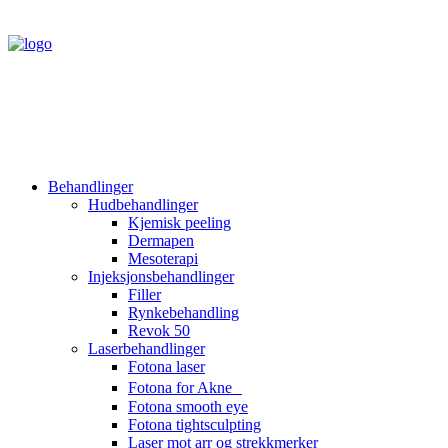
Behandlinger
Hudbehandlinger
Kjemisk peeling
Dermapen
Mesoterapi
Injeksjonsbehandlinger
Filler
Rynkebehandling
Revok 50
Laserbehandlinger
Fotona laser
Fotona for Akne
Fotona smooth eye
Fotona tightsculpting
Laser mot arr og strekkmerker